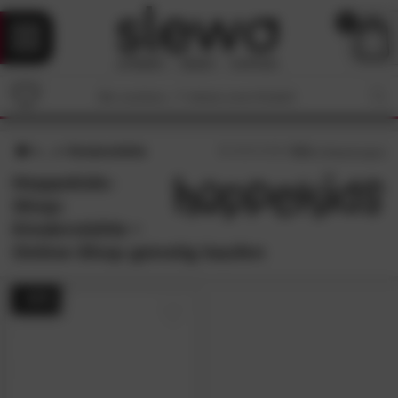
0
Kinderstühle
4.3
/5 (
3
Bewertungen)
Hoppekids-
Shop:
Kinderstühle •
Online-Shop günstig kaufen
- 44%