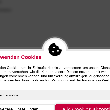
k:
chwitzen
 (kein Rascheln, kein Knistern)
rwenden Cookies
eit)
den Cookies, um Ihr Einkaufserlebnis zu verbessern, um unsere Diens
, um zu verstehen, wie die Kunden unsere Dienste nutzen, damit wir
ungen vornehmen können, und um Werbung anzuzeigen. Zugelassene
ter verwenden diese Tools auch in Verbindung mit der Anzeige von Wer
alle Cookies akzept
weitere Einstellungen